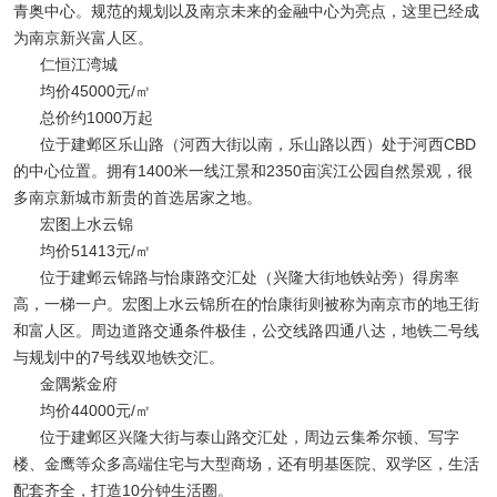
青奥中心。规范的规划以及南京未来的金融中心为亮点，这里已经成
为南京新兴富人区。
仁恒江湾城
均价45000元/㎡
总价约1000万起
位于建邺区乐山路（河西大街以南，乐山路以西）处于河西CBD
的中心位置。拥有1400米一线江景和2350亩滨江公园自然景观，很
多南京新城市新贵的首选居家之地。
宏图上水云锦
均价51413元/㎡
位于建邺云锦路与怡康路交汇处（兴隆大街地铁站旁）得房率
高，一梯一户。宏图上水云锦所在的怡康街则被称为南京市的地王街
和富人区。周边道路交通条件极佳，公交线路四通八达，地铁二号线
与规划中的7号线双地铁交汇。
金隅紫金府
均价44000元/㎡
位于建邺区兴隆大街与泰山路交汇处，周边云集希尔顿、写字
楼、金鹰等众多高端住宅与大型商场，还有明基医院、双学区，生活
配套齐全，打造10分钟生活圈。