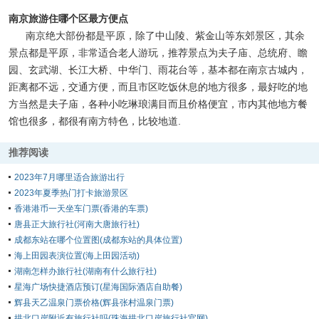
南京旅游住哪个区最方便点
南京绝大部份都是平原，除了中山陵、紫金山等东郊景区，其余
景点都是平原，非常适合老人游玩，推荐景点为夫子庙、总统府、瞻
园、玄武湖、长江大桥、中华门、雨花台等，基本都在南京古城内，
距离都不远，交通方便，而且市区吃饭休息的地方很多，最好吃的地
方当然是夫子庙，各种小吃琳琅满目而且价格便宜，市内其他地方餐
馆也很多，都很有南方特色，比较地道.
推荐阅读
2023年7月哪里适合旅游出行
2023年夏季热门打卡旅游景区
香港港币一天坐车门票(香港的车票)
唐县正大旅行社(河南大唐旅行社)
成都东站在哪个位置图(成都东站的具体位置)
海上田园表演位置(海上田园活动)
湖南怎样办旅行社(湖南有什么旅行社)
星海广场快捷酒店预订(星海国际酒店自助餐)
辉县天乙温泉门票价格(辉县张村温泉门票)
拱北口岸附近有旅行社吗(珠海拱北口岸旅行社官网)