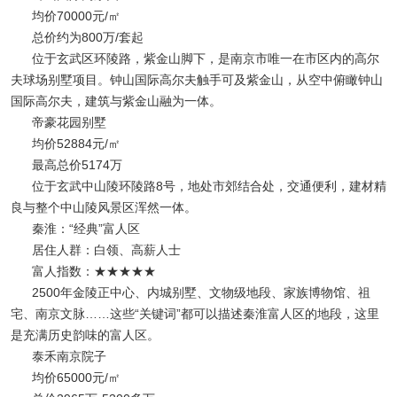
均价70000元/㎡
总价约为800万/套起
位于玄武区环陵路，紫金山脚下，是南京市唯一在市区内的高尔
夫球场别墅项目。钟山国际高尔夫触手可及紫金山，从空中俯瞰钟山
国际高尔夫，建筑与紫金山融为一体。
帝豪花园别墅
均价52884元/㎡
最高总价5174万
位于玄武中山陵环陵路8号，地处市郊结合处，交通便利，建材精
良与整个中山陵风景区浑然一体。
秦淮：“经典”富人区
居住人群：白领、高薪人士
富人指数：★★★★★
2500年金陵正中心、内城别墅、文物级地段、家族博物馆、祖
宅、南京文脉……这些“关键词”都可以描述秦淮富人区的地段，这里
是充满历史韵味的富人区。
泰禾南京院子
均价65000元/㎡