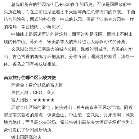
总统府所在的熙园迄今已有600多年的历史。不仅是国民政府中
央所在地，而在之前也见证着太平天国与两江总督衙门的兴衰。 中西
结合的院落，西式的办公楼，中式的花园。保留了江南古典园林一样
的格局，亭台楼阁，小桥流水。
中轴线上是层递而进的建筑群，而两边则是花园。而墙上不时出
现的孙中山、蒋介石、宋美龄等人的照片也让人感叹时代的沧桑。
玄武湖公园是江南最大的城内公园。巍峨的明城墙、秀美的九华
山、古色古香的鸡鸣寺环抱其右。分作五洲，洲洲堤桥相通，浑然一
体。各岛之间有桥或堤相通。
南京旅行住哪个区比较方便
环紫金：身价过亿的富人区
居住人群：CEO、商人
富人指数：★★★★★
环紫金山区域的豪宅，依傍钟山，独占南京帝王风水宝地。附近
都是南京著名的景点，像紫金山、中山陵、玄武湖、月牙湖啊，风景
地势绝佳，而且高尔夫球场、索菲特钟山高尔夫大酒店等场所也为土
豪们提供了休闲娱乐场所。
钟山国际高尔夫