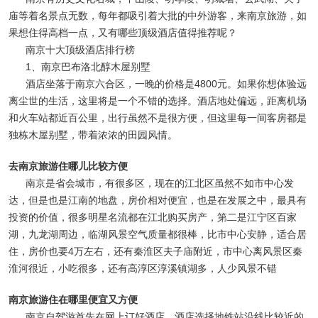
庙等着名景点无数，每年都吸引着大批的中外游客，来南京旅游，如
果想住得高档一点，又有哪些顶级酒店值得推荐呢？
南京十大顶级酒店排行榜
1、南京巴布洛北醇木屋别墅
酒店坐落于南京六合区，一晚的价格是4800元。如果你想体验远
离尘世的生活，这里将是一个不错的选择。酒店地处偏远，距离机场
和火车站都近百公里，出行虽然不是很方便，但这里每一间客房都是
独栋木屋别墅，带着浓浓的田园风情。
去南京旅游住哪儿比较方便
南京是省会城市，有很多区，现在的江北区虽然不如市中心发
达，但是也是江南的地盘，房价相对便宜，也是在发展之中，最具有
投资的价值，很多明星名流都在江北购买房产，第二是江宁区百家
湖，九龙湖周边，临湖风景空气质量都很棒，比市中心安静，适合居
住，房价也要4万左右，还有秦淮区夫子庙附近，市中心离风景区秦
淮河很近，小吃很多，还有高淳区淳溪镇湖多，人少风景不错
南京旅游住在哪里便宜又方便
南京自驾游首先在网上订好酒店，酒店选择地铁站沿线比较近的