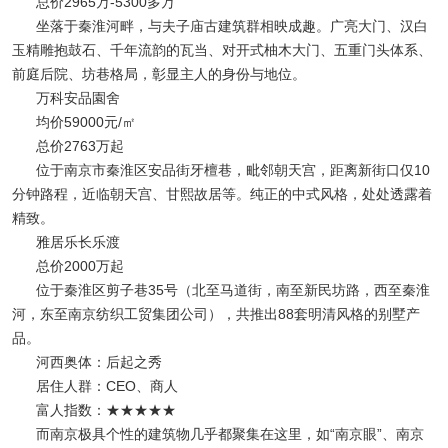
总价2965万-5300多万
坐落于秦淮河畔，与夫子庙古建筑群相映成趣。广亮大门、汉白
玉精雕抱鼓石、千年流韵的瓦当、对开式柚木大门、五重门头体系、
前庭后院、坊巷格局，彰显主人的身份与地位。
万科安品園舍
均价59000元/㎡
总价2763万起
位于南京市秦淮区安品街牙檀巷，毗邻朝天宫，距离新街口仅10
分钟路程，近临朝天宫、甘熙故居等。纯正的中式风格，处处透露着
精致。
雅居乐长乐渡
总价2000万起
位于秦淮区剪子巷35号（北至马道街，南至新民坊路，西至秦淮
河，东至南京纺织工贸集团公司），共推出88套明清风格的别墅产
品。
河西奥体：后起之秀
居住人群：CEO、商人
富人指数：★★★★★
而南京极具个性的建筑物几乎都聚集在这里，如“南京眼”、南京