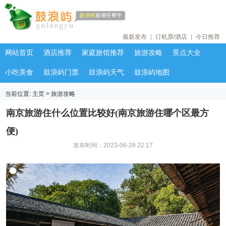
最新发布
|
订机票/酒店
|
今日推荐
网站首页
酒店推荐
家庭旅馆推荐
旅游攻略
景点大全
小吃美食
鼓浪屿门票
鼓浪屿天气
鼓浪屿地图
当前位置:
主页
>
旅游攻略
南京旅游住什么位置比较好(南京旅游住哪个区最方
便)
发布时间：2023-06-28 22:17