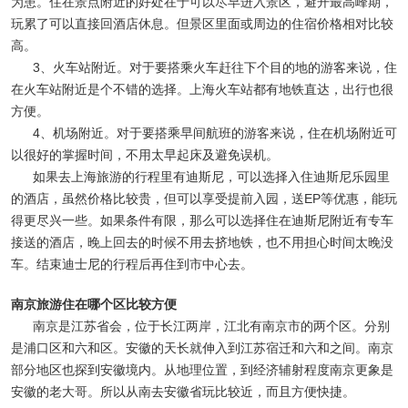
为患。住在景点附近的好处在于可以尽早进入景区，避开最高峰期，
玩累了可以直接回酒店休息。但景区里面或周边的住宿价格相对比较
高。
3、火车站附近。对于要搭乘火车赶往下个目的地的游客来说，住
在火车站附近是个不错的选择。上海火车站都有地铁直达，出行也很
方便。
4、机场附近。对于要搭乘早间航班的游客来说，住在机场附近可
以很好的掌握时间，不用太早起床及避免误机。
如果去上海旅游的行程里有迪斯尼，可以选择入住迪斯尼乐园里
的酒店，虽然价格比较贵，但可以享受提前入园，送EP等优惠，能玩
得更尽兴一些。如果条件有限，那么可以选择住在迪斯尼附近有专车
接送的酒店，晚上回去的时候不用去挤地铁，也不用担心时间太晚没
车。结束迪士尼的行程后再住到市中心去。
南京旅游住在哪个区比较方便
南京是江苏省会，位于长江两岸，江北有南京市的两个区。分别
是浦口区和六和区。安徽的天长就伸入到江苏宿迁和六和之间。南京
部分地区也探到安徽境内。从地理位置，到经济辅射程度南京更象是
安徽的老大哥。所以从南去安徽省玩比较近，而且方便快捷。