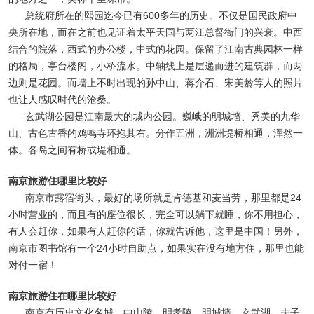
总统府所在的熙园迄今已有600多年的历史。不仅是国民政府中
央所在地，而在之前也见证着太平天国与两江总督衙门的兴衰。中西
结合的院落，西式的办公楼，中式的花园。保留了江南古典园林一样
的格局，亭台楼阁，小桥流水。中轴线上是层递而进的建筑群，而两
边则是花园。而墙上不时出现的孙中山、蒋介石、宋美龄等人的照片
也让人感叹时代的沧桑。
玄武湖公园是江南最大的城内公园。巍峨的明城墙、秀美的九华
山、古色古香的鸡鸣寺环抱其右。分作五洲，洲洲堤桥相通，浑然一
体。各岛之间有桥或堤相通。
南京旅游住哪里比较好
南京市露宿街头，最好的场所就是肯德基和麦当劳，那里都是24
小时营业的，而且有的座位很长，完全可以躺下就睡，你不用担心，
有人会赶你，如果有人赶你的话，你就告诉他，这里是中国！另外，
南京市图书馆有一个24小时自助点，如果实在没有地方住，那里也能
对付一宿！
南京旅游住在哪里比较好
南京有历史文化名城，中山陵、明孝陵、明城墙、玄武湖、夫子