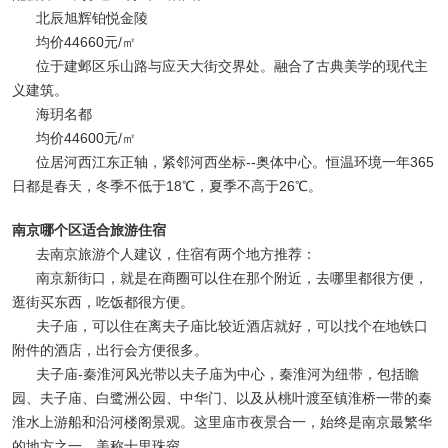
北辰旭辉铂悦金陵
均价44660元/㎡
位于建邺区乐山路与应天大街交界处。融合了古典美学的现代主
义建筑。
海玥名都
均价44600元/㎡
位居河西江东正轴，紧邻河西坐标--奥体中心。恒温环境一年365
日都是春天，冬季不低于18℃，夏季不高于26℃。
南京哪个区适合旅游住宿
去南京旅游个人建议，住宿有两个地方推荐：
南京新街口，就是在商圈可以住在那个附近，去哪里都很方便，
逛街买东西，吃饭都很方便。
夫子庙，可以住在离夫子庙比较近酒店就好，可以找个在地铁口
附件的酒店，出行会方便很多。
夫子庙-秦淮河风光带以夫子庙为中心，秦淮河为纽带，包括瞻
园、夫子庙、白鹭洲公园、中华门、以及从桃叶渡至镇淮桥一带的秦
淮水上游船和沿河楼阁景观。这里庙市夜景合一，始终是南京最繁华
的地方之一，美称十里珠帘。