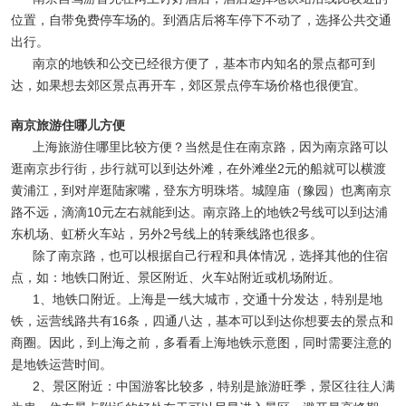
位置，自带免费停车场的。到酒店后将车停下不动了，选择公共交通
出行。
南京的地铁和公交已经很方便了，基本市内知名的景点都可到
达，如果想去郊区景点再开车，郊区景点停车场价格也很便宜。
南京旅游住哪儿方便
上海旅游住哪里比较方便？当然是住在南京路，因为南京路可以
逛南京步行街，步行就可以到达外滩，在外滩坐2元的船就可以横渡
黄浦江，到对岸逛陆家嘴，登东方明珠塔。城隍庙（豫园）也离南京
路不远，滴滴10元左右就能到达。南京路上的地铁2号线可以到达浦
东机场、虹桥火车站，另外2号线上的转乘线路也很多。
除了南京路，也可以根据自己行程和具体情况，选择其他的住宿
点，如：地铁口附近、景区附近、火车站附近或机场附近。
1、地铁口附近。上海是一线大城市，交通十分发达，特别是地
铁，运营线路共有16条，四通八达，基本可以到达你想要去的景点和
商圈。因此，到上海之前，多看看上海地铁示意图，同时需要注意的
是地铁运营时间。
2、景区附近：中国游客比较多，特别是旅游旺季，景区往往人满