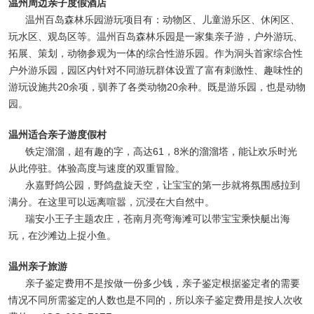
温州周边亲子度假酒店
温州百岛森林乐园游玩项目有：动物区、儿童游乐区、休闲区、
玩水区、观岛区等。温州百岛森林乐园是一家集亲子游，户外游玩、
拓展、策划，动物参观为一体的综合性游乐园。作为洞头首家综合性
户外游乐园，园区内针对不同游玩群体设置了富有刺激性、趣味性的
游玩设施共20余项，驯养了各类动物20余种。既是游乐园，也是动物
园。
温州适合亲子游度假村
铁定溜溜，超有趣的字，高达61，8米的溜溜塔，能让欢乐时光
从此停驻。体验高度与速度的双重冒险。
永嘉野鸽公园，野鸽盘旋天空，让宝宝的第一步就将氛围感拉到
满分。在这里可以远离喧嚣，沉浸在大自然中。
瑞安小王子主题农庄，苍南月亮弯海滩可以带宝宝乘快艇出海
玩，在沙滩边上捉小鱼。
温州亲子旅游
亲子鉴定费用不是按做一份多少钱，亲子鉴定根据鉴定者的需要
情况不同所需鉴定的人数也是不同的，所以亲子鉴定费用是按人次收