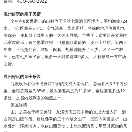
费的。 4OO-66O-Z9ZZ
温州好玩的亲子民宿
全村有8家民宿。屿山村位于泽雅七瀑涧景区境内，平均海拔724
米，与市区相差5-7℃。空气清新，风光秀丽。特殊的地理位置和气
候优势，使其成了城里人的一大休闲胜地。早些年，这里只是零星的
几家农家乐，有的也带住宿，但是都非常简陋，谈不上品质。近两三
年来，不论是住宿、吃饭、配套、规模都提升了不少。区区一个村
庄，已有七八家民宿，最多一天能接待300多人，大有形成一方市场
之势。
温州好玩的亲子乐园
九溪欢乐谷位于飞云江中游的文成大峃入口。总面积约3.7平方公
里，全程总落差为85米，最大落差高度为11多米，全程落差多达12
多处，是省内最刺激的漂流之一。
景区详情
山川之美在于峰回路转，九溪为飞云江中游的文成大峃入口，源
自洞宫山延伸段、群峰叠翠的三十六培之山下，景区内河道曲折，山
水叠峦，溪水清冽，水依山而灵动，山凭水而清秀，尽显其原始的风