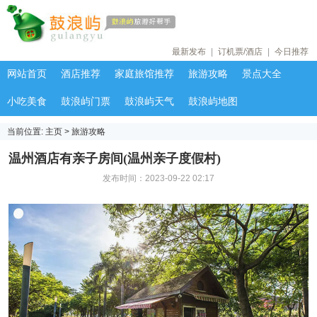
最新发布
|
订机票/酒店
|
今日推荐
网站首页
酒店推荐
家庭旅馆推荐
旅游攻略
景点大全
小吃美食
鼓浪屿门票
鼓浪屿天气
鼓浪屿地图
当前位置:
主页
>
旅游攻略
温州酒店有亲子房间(温州亲子度假村)
发布时间：2023-09-22 02:17