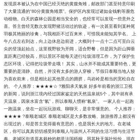
发现原本被认为在中国已经灭绝的黄腹角雉，邮政部门甚至特意印刷
了大量流通的“80分黄腹角雉票”。保护区内发现过诸如金钱豹等濒危
动植物。白天的森林公园是相当安全的，也经常可以发现一些意外之
喜。答主曾经无数次发现野猪活动过的轨迹，有一次甚至看到某种尾
羽极其艳丽的珍禽，与我相距不过百来米，可惜我未能知其学名。 上
午八点左右到达，向上边休息边前进，大概到十一点十二点可至白云
尖的登顶起始点，这里视野较为开阔，适合野餐，但是因为距山脚垂
直距离已经较高，所以景区不能每天进行垃圾清理工作，为了保护生
态区环境，记得把垃圾带走哦！ 其实，山水并不能成其重要特色，更
重要的是清静、自然，并没有太多的游人穿梭，节假日泰顺当地人较
为喜欢前来，但是相比起其他景点的拥挤，乌岩岭是相当的宽松自在
的。 个人推荐：★★★★☆ ?雅阳承天氡泉 好多年前看的浙江卫视
的新闻，说到浙江境内经过国家鉴定的天然温泉就5个，其中就有承
天温泉，因泉水富含“氡”，所以泰顺人惯称“氡泉”。 一家人在一起跑
一跑温泉，坐在一起玩玩游戏、聊聊天，是非常惬意的。 个人推荐：
★★★★ ?泰顺老城区 泰顺老城区是大多数攻略、旅游推荐上都没有
出现过的，却是答主觉得最有意思的，也是我长大的地方。在老城
区，你可以真真切切感受到泰顺人与温州人不同的生活习惯与生活节
奏。老城区街道原本栽种的都是法国梧桐，因其秋天落叶纷纷，现在