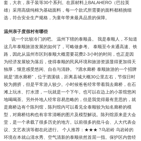
套，大衣，亲子装等30个系列。在原材料上BALAHERO（巴拉英
雄）采用高级纯棉为基础面料，每一个款式所需要的面料都精挑细
选，符合安全生产规格，为童年带来最具品质的保障。
温州亲子度假村有哪些
说一个比较冷门的吧。 温州下辖的泰顺县。 我是泰顺人，不知道
这几年泰顺旅游发展的如何了，可略做参考。 泰顺至今未通高速、铁
路，因此从温州市区到泰顺大概需要花费2-3小时的时间，也正是因
为经济发展较为落后，使得泰顺的民风环境和旅游资源显得更加得天
独厚，惬意感受悠闲、自在与清静。 ?泗水廊桥 泰顺旅游的一个招牌
就是“泗水廊桥”，位于泗溪镇，距离县城大概30公里左右，节假日时
较为拥挤，但是平常游人较少。小时候爸爸经常带着我去廊桥，在石
滩上玩水、打水漂，一玩就是一个下午。也可以在边上的小茶馆悠闲
地喝喝茶。另外外地人经常容易忽略的，但是我觉得最有意思的，就
是廊桥边有个陈列馆，陈列馆内可以看见全泰顺较为知名廊桥的模
型，对廊桥结构也有非常清晰的图片及模型解说。陈列馆原来是大会
堂，是一个承载了很多历史的地方。以前很多的批斗会、人大代表会
议、文艺表演等都在此进行。 个人推荐：★★★ ?乌岩岭 乌岩岭的
环境在本就山清水秀、空气清新的泰顺依然首屈一指。保护区内曾经