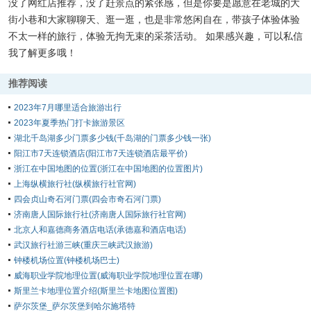
没了网红店推荐，没了赶景点的紧张感，但是你要是愿意在老城的大
街小巷和大家聊聊天、逛一逛，也是非常悠闲自在，带孩子体验体验
不太一样的旅行，体验无拘无束的采茶活动。 如果感兴趣，可以私信
我了解更多哦！
推荐阅读
2023年7月哪里适合旅游出行
2023年夏季热门打卡旅游景区
湖北千岛湖多少门票多少钱(千岛湖的门票多少钱一张)
阳江市7天连锁酒店(阳江市7天连锁酒店最平价)
浙江在中国地图的位置(浙江在中国地图的位置图片)
上海纵横旅行社(纵横旅行社官网)
四会贞山奇石河门票(四会市奇石河门票)
济南唐人国际旅行社(济南唐人国际旅行社官网)
北京人和嘉德商务酒店电话(承德嘉和酒店电话)
武汉旅行社游三峡(重庆三峡武汉旅游)
钟楼机场位置(钟楼机场巴士)
威海职业学院地理位置(威海职业学院地理位置在哪)
斯里兰卡地理位置介绍(斯里兰卡地图位置图)
萨尔茨堡_萨尔茨堡到哈尔施塔特