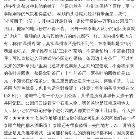
很多街道都改种其他的树了，但是仍然有一些街道保持了原样，更与
泰顺娴静的气氛相得益彰。 泰顺街头巷尾到处都有米面层，我们
叫“莫西干”（笑），其中口碑最好的一家位于横街—万罗山公园后门
路口。他家的地瓜粉层不得不尝。 另外一样泰顺人从小的记忆美食就
是“肉丸”，泰顺的肉丸与其他地方的肉丸都不一样。国内极少数地方
有，称作“温州肉圆”，其实温州市区是找不到的，在泰顺却是大街小
巷遍地可见。 亲子推荐前往“三洋坪”茶场，不需要预约，不需要打招
呼，可以直接进入开放式的茶园进行采摘，茶园边上有茶厂，可以将
采来的茶叶拿到那里卖（通常来说泰顺人之间约定俗成，不会将采来
的茶叶带回家，都是拿到茶厂）十年前茶厂一两茶叶的回收价是10
元，不知现在价格多少。但是重要的还是亲子互动，体验采茶。而且
茶园内景色优美，也非常适合野餐呢！（注意：每年的茶期大概在农
历3-5月） 老城中心有一个万罗山公园，几乎是所有县城长大孩子的
共同记忆。公园门口跪着两个石雕人物，我爸爸说是汪精卫和他夫
人，从小记忆中就记得每个进公园的人都要往石像上吐口水。 个人推
荐：★★★★☆ 如果你足够擅长交际的话还可以到农家问他们要一杯
泰顺当地的糯米酒喝哦！ 泰顺还有很多值得一去的地方，以上讲的这
些还是尤为推荐老城，这可能和你以往的所有旅行都不同，因为突然