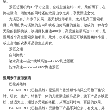
貌。
景区总面积约3.7平方公里，全程总落差约85米。乘船而下，在一
路破激浪、闯险滩的同时还能欣赏山水之美，享受漂流之悦。
九溪还有户外亲子拓展、露天影院等项目。尤其是高工滑索项
目，利用山势与溪流的走向和峡谷山势高度的落差，做成的一种有惊
无险的极限挑战，该项目长度达480米，高度落差最高达300米，是
温州首个高空滑索穿越项目。此外，欢乐谷里还可以畅游幽静小道，
或去当地的农家乐品尝生态美食。
景区交通
自驾路线：
诸永高速—温州绕城高速—G322到达景区
沈海高速—S57—G322到达景区
温州亲子度假酒店
巴拉英雄牌
BALAHERO（巴拉英雄）是温州市依浩服饰有限公司旗下集设
计、研发、生产、销售于一体的儿童潮流服饰品牌，旗下产品多以宽
松，舒适为主，通过多元素的搭配，从而达到时尚、百搭的效果。
BALAHERO（巴拉英雄）品牌旗下产品系列众多，有夹克，外