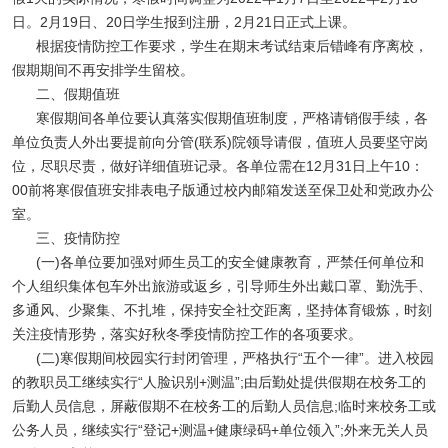
日。2月19日、20日学生报到注册，2月21日正式上课。
根据疫情防控工作要求，学生在期末考试结束后错峰有序离校，
假期期间不再安排学生留校。
二、假期值班
寒假期间各单位要认真落实假期值班制度，严格请销假手续，各
单位负责人外出要提前向分管(联系)院领导请假，值班人员要坚守岗
位，尽职尽责，做好详细值班记录。各单位需在12月31日上午10：
00前将寒假值班安排表电子版通过校内邮箱发送至保卫处和党政办公
室。
三、疫情防控
(一)各单位要加强对师生员工的安全健康教育，严禁任何单位和
个人组织集体包车外出旅游或返乡，引导师生外出戴口罩、勤洗手、
多通风、少聚集、不扎堆，保持安全社交距离，坚持体育锻炼，时刻
关注疫情形势，落实好秋冬季疫情防控工作的各项要求。
(二)寒假期间校园实行封闭管理，严格执行“五个一律”。进入校园
的教职员工继续实行“人脸识别+测温”;由后勤处提供假期在校务工的
后勤人员信息，屏蔽假期不在校务工的后勤人员信息;临时来校务工或
公务人员，继续实行“登记+测温+健康绿码+单位领入”;外来无关人员