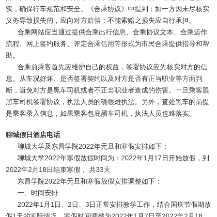
实，确保行车规范和安全。《合乘协议》中提到：如一方因未尽核实
义务导致损失的，应向对方赔偿；不能索赔之损失应自行承担。
合乘网站应当通过提供合乘出行信息、合乘协议文本、合乘运作
流程、网上签约服务、评定合乘信用等形式为市民合乘提供指导和帮
助。
合乘前乘客首先应维护自己的权益，签署协议应先核实对方的信
息。从车况好坏、是否签署契约以及对方是否有正当职业等方面判
断，避免对方是黑车司机或者不正当职业者造成的伤害。一旦乘客跟
黑车司机签署协议，执法人员的确很难执法。另外，查处黑车的前提
是乘客录入信息，如果乘客包庇黑车司机，执法人员也难落实。
聊城假日酒店电话
聊城大学及东昌学院2022年元旦和寒假安排如下：
聊城大学2022年寒假放假时间为：2022年1月17日开始放假，到
2022年2月18日结束寒假， 共33天
东昌学院2022年元旦和寒假放假安排调整如下：
一、时间安排
2022年1月1日、2日、3日正常安排教学工作，结合国庆节假期放
假1天的实际情况，寒假时间调整为2022年1月7日至2022年2月18