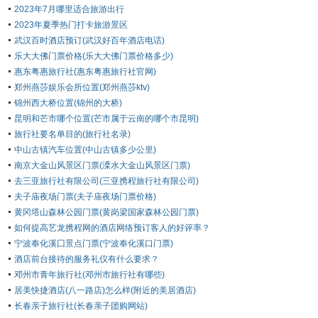
2023年7月哪里适合旅游出行
2023年夏季热门打卡旅游景区
武汉百时酒店预订(武汉好百年酒店电话)
乐大大佛门票价格(乐大大佛门票价格多少)
惠东粤惠旅行社(惠东粤惠旅行社官网)
郑州燕莎娱乐会所位置(郑州燕莎ktv)
锦州西大桥位置(锦州的大桥)
昆明和芒市哪个位置(芒市属于云南的哪个市昆明)
旅行社要名单目的(旅行社名录)
中山古镇汽车位置(中山古镇多少公里)
南京大金山风景区门票(溧水大金山风景区门票)
去三亚旅行社有限公司(三亚携程旅行社有限公司)
夫子庙夜场门票(夫子庙夜场门票价格)
黄冈塔山森林公园门票(黄岗梁国家森林公园门票)
如何提高艺龙携程网的酒店网络预订客人的好评率？
宁波奉化溪囗景点门票(宁波奉化溪口门票)
酒店前台接待的服务礼仪有什么要求？
邓州市青年旅行社(邓州市旅行社有哪些)
居美快捷酒店(八一路店)怎么样(附近的美居酒店)
长春亲子旅行社(长春亲子团购网站)