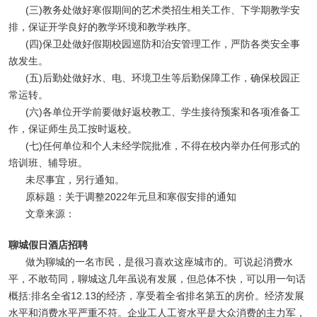
(三)教务处做好寒假期间的艺术类招生相关工作、下学期教学安
排，保证开学良好的教学环境和教学秩序。
(四)保卫处做好假期校园巡防和治安管理工作，严防各类安全事
故发生。
(五)后勤处做好水、电、环境卫生等后勤保障工作，确保校园正
常运转。
(六)各单位开学前要做好返校教工、学生接待预案和各项准备工
作，保证师生员工按时返校。
(七)任何单位和个人未经学院批准，不得在校内举办任何形式的
培训班、辅导班。
未尽事宜，另行通知。
原标题：关于调整2022年元旦和寒假安排的通知
文章来源：
聊城假日酒店招聘
做为聊城的一名市民，是很习喜欢这座城市的。可说起消费水
平，不敢苟同，聊城这几年虽说有发展，但总体不快，可以用一句话
概括:排名全省12.13的经济，享受着全省排名第五的房价。经济发展
水平和消费水平严重不符。企业工人工资水平是大众消费的主力军，