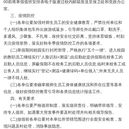
00前将寒假值班安排表电子版通过校内邮箱发送至保卫处和党政办公
室。
三、疫情防控
(一)各单位要加强对师生员工的安全健康教育，严禁任何单位和
个人组织集体包车外出旅游或返乡，引导师生外出戴口罩、勤洗手、
多通风、少聚集、不扎堆，保持安全社交距离，坚持体育锻炼，时刻
关注疫情形势，落实好秋冬季疫情防控工作的各项要求。
(二)寒假期间校园实行封闭管理，严格执行“五个一律”。进入校园
的教职员工继续实行“人脸识别+测温”;由后勤处提供假期在校务工的
后勤人员信息，屏蔽假期不在校务工的后勤人员信息;临时来校务工或
公务人员，继续实行“登记+测温+健康绿码+单位领入”;外来无关人员
一律不得入校。
(三)各单位要准确掌握师生员工身体健康状况和所在位置等基本
信息，做好疫情防控教育引导和各类信息统计报送工作。
四、有关要求
(一)各单位要严格值班制度，落实值班责任，明确带班领导，安
排专人值班。如遇重大突发事件要及时处理并向相关领导报告。
(二)放假前各单位要对本单位所管辖范围进行全面安全检查，发
现问题及时处理，消除事故隐患。