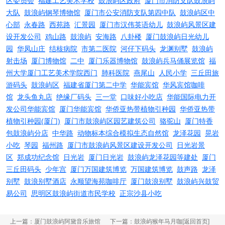
区委员会
福建工艺美术学校
鼓浪屿区政府
厦门市消防支队鼓浪屿
大队
鼓浪屿钢琴博物馆
厦门市公安消防支队第四中队
鼓浪屿区中
心部
永春路
西苑路
汇景园
厦门市汉伟英语幼儿
鼓浪屿风景区建
设开发公司
鸡山路
鼓浪屿
安海路
八卦楼
厦门鼓浪屿日光幼儿
园
华凤山庄
结核病院
市第二医院
河仔下码头
龙渊别墅
鼓浪屿
射击场
厦门博物馆
二中
厦门乐器博物馆
鼓浪屿兵马俑展览馆
福
州大学厦门工艺美术学院西门
肺科医院
燕尾山
人民小学
三丘田旅
游码头
鼓浪屿区
福建省厦门第二中学
华能宾馆
华风宾馆咖啡
馆
龙头鱼丸店
绝缘厂码头
三一堂
口味好小吃店
华能国际电力开
发公司华能宾馆
厦门华能宾馆
华侨亚热带植物引种园
华侨亚热带
植物引种园(厦门)
厦门市鼓浪屿区园艺建筑公司
骆驼山
厦门特香
包鼓浪屿分店
中华路
动物标本综合模拟生态自然馆
龙泽花园
晃岩
小吃
琴园
福州路
厦门市鼓浪屿风景区建设开发公司
日光岩景
区
郑成功纪念馆
日光岩
厦门日光岩
鼓浪屿龙泽花园等建处
厦门
三丘田码头
少年宫
厦门万国建筑博览
万国建筑博览
鼓声路
龙泽
别墅
鼓浪别墅酒店
永顺望海苑咖啡厅
厦门鼓浪别墅
鼓浪屿兴鼓贸
易公司
思明区鼓浪屿街道市民学校
正宗沙县小吃
上一篇：
厦门鼓浪屿阿黛音乐旅馆
下一篇：
鼓浪屿猴年马月咖
[返回首页]