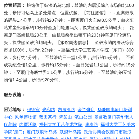
位置距离：
旅馆位于鼓浪屿岛北部，鼓浪屿内厝沃综合市场向北100
处，步行可达岛上多处景点，位置优越。【前往旅馆】： - 距离鼓浪
屿码头1.4公里，步行约20分钟； - 距离厦门火车站8.5公里，由火车
站乘坐出租车约10分钟至厦门轮渡码头，换乘船至鼓浪屿码头； - 距
离厦门高崎机场20公里，由机场乘坐出租车约20分钟至厦门轮渡码
头，换乘船至鼓浪屿码头。【旅馆周边信息】 - 至鼓浪屿内厝沃综合
市场100米，步行约2分钟； - 至福州大学工艺美术学院（东门）300
米，步行约4分钟； - 至鼓浪屿三一堂1公里，步行约15分钟； - 至郑
成功纪念馆1公里，步行约15分钟； - 至日光岩1.1公里，步行约15分
钟； - 至厦门海底世界1.1公里，步行约15分钟； - 至鼓浪屿钢琴博
物馆1.4公里，步行约20分钟。
服务设施：
附近地标：
积德宫
光和路
内厝澳路
金兰饼店
华能国电厦门培训
中心
风琴博物馆
蓝田茶行
笔架山
笔山公园
基督教厦门美华老人
疗养院
内厝沃路
福州大学工艺美术学院
康泰路
福州大学工艺美术
学院(厦门)
厦门鼓浪环岛路
鼓浪环岛路
政治协商会议厦门市鼓浪