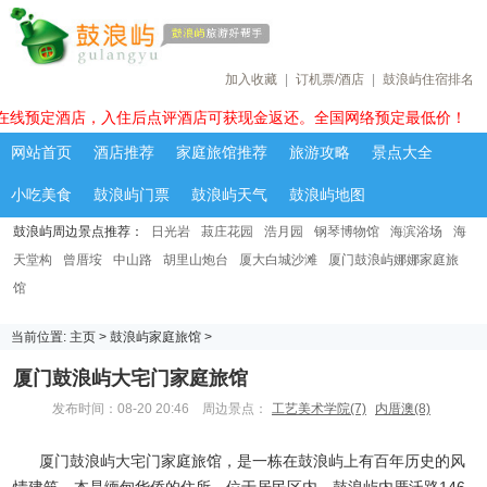
加入收藏
|
订机票/酒店
|
鼓浪屿住宿排名
在线预定酒店，入住后点评酒店可获现金返还。全国网络预定最低价！
网站首页
酒店推荐
家庭旅馆推荐
旅游攻略
景点大全
小吃美食
鼓浪屿门票
鼓浪屿天气
鼓浪屿地图
鼓浪屿周边景点推荐：
日光岩
菽庄花园
浩月园
钢琴博物馆
海滨浴场
海
天堂构
曾厝垵
中山路
胡里山炮台
厦大白城沙滩
厦门鼓浪屿娜娜家庭旅
馆
当前位置:
主页
>
鼓浪屿家庭旅馆
>
厦门鼓浪屿大宅门家庭旅馆
发布时间：08-20 20:46 周边景点：
工艺美术学院(7)
内厝澳(8)
厦门鼓浪屿大宅门家庭旅馆，是一栋在鼓浪屿上有百年历史的风