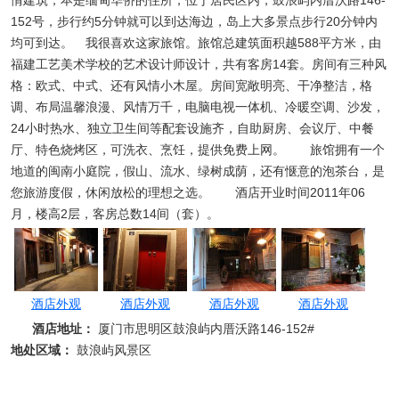
情建筑，本是缅甸华侨的住所，位于居民区内，鼓浪屿内厝沃路146-
152号，步行约5分钟就可以到达海边，岛上大多景点步行20分钟内
均可到达。 我很喜欢这家旅馆。旅馆总建筑面积越588平方米，由
福建工艺美术学校的艺术设计师设计，共有客房14套。房间有三种风
格：欧式、中式、还有风情小木屋。房间宽敞明亮、干净整洁，格
调、布局温馨浪漫、风情万千，电脑电视一体机、冷暖空调、沙发，
24小时热水、独立卫生间等配套设施齐，自助厨房、会议厅、中餐
厅、特色烧烤区，可洗衣、烹饪，提供免费上网。 旅馆拥有一个
地道的闽南小庭院，假山、流水、绿树成荫，还有惬意的泡茶台，是
您旅游度假，休闲放松的理想之选。 酒店开业时间2011年06
月，楼高2层，客房总数14间（套）。
酒店外观
酒店外观
酒店外观
酒店外观
酒店地址：
厦门市思明区鼓浪屿内厝沃路146-152#
地处区域：
鼓浪屿风景区