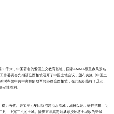
80千米，中国著名的爱国主义教育基地，国家AAAAA级重点风景名
中央工作委员会先期进驻西柏坡召开了中国土地会议，颁布实施《中国土
、任弼时率领中共中央和解放军总部移驻西柏坡，在此组织指挥了辽沈、
决定性胜利。
，初为石筑。唐宝应元年因滹沱河溢水灌城，城日以圮，进行拓建。明
二只，上宽二丈的土城。隆庆五年真定知县顾授始将土城改为砖城，