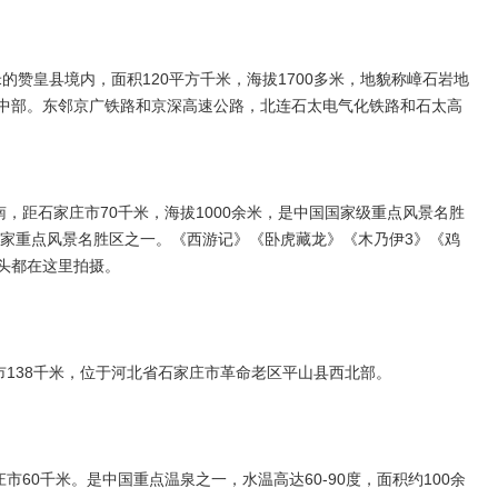
的赞皇县境内，面积120平方千米，海拔1700多米，地貌称嶂石岩地
中部。东邻京广铁路和京深高速公路，北连石太电气化铁路和石太高
，距石家庄市70千米，海拔1000余米，是中国国家级重点风景名胜
国家重点风景名胜区之一。《西游记》《卧虎藏龙》《木乃伊3》《鸡
头都在这里拍摄。
138千米，位于河北省石家庄市革命老区平山县西北部。
60千米。是中国重点温泉之一，水温高达60-90度，面积约100余