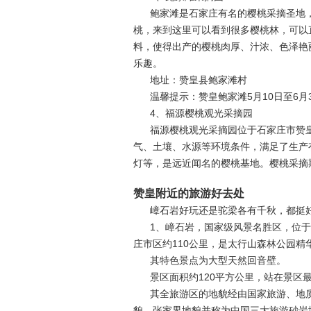
鲍家滩是石家庄有名的樱桃采摘圣地
桃，来到这里可以看到很多樱桃林，可以
料，使得出产的樱桃肉厚、汁浓、色泽艳
乐趣。
地址：赞皇县鲍家滩村
温馨提示：赞皇鲍家滩5月10日至6
4、福源樱桃观光采摘园
福源樱桃观光采摘园位于石家庄市赞
气、土壤、水源等环境条件，满足了生产
灯等，是远近闻名的樱桃基地。樱桃采摘期
赞皇附近的旅游好去处
嶂石岩好玩还是驼梁各有千秋，都挺
1、嶂石岩，国家级风景名胜区，位于
庄市区约110公里，是太行山森林公园精
其特色景点为大型天然回音壁。
景区面积约120平方公里，站在景区
其全旅游区的地貌经由国家旅游、地质
貌、张家界地貌并称为中国三大旅游砂岩