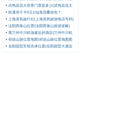
店订餐热线)
武鸣花花大世界门票是多少(武鸣花花大
世界游玩攻略)
联通亲子卡0元10g免流叠加包？
上海浙风旅行社(上海浙风旅游电话号码)
汝阳西泰山位置(汝阳西泰山旅游攻略)
离兰州中川机场最近的酒店(兰州中川机
场附近的酒店)
祁连山脉位置地图(祁连山脉位置地图图
片)
岳阳国贸宾馆具体位置(岳阳国贸大酒店
电话号码)