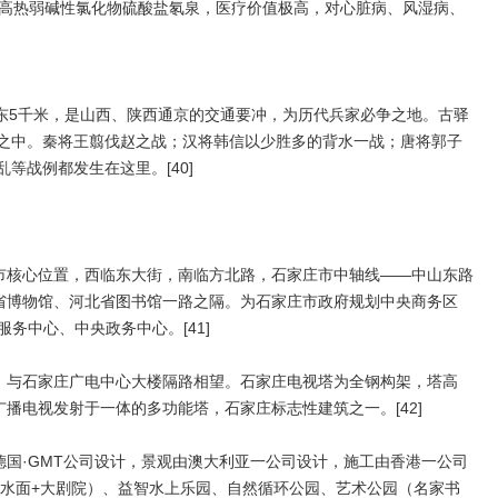
属高热弱碱性氯化物硫酸盐氡泉，医疗价值极高，对心脏病、风湿病、
东5千米，是山西、陕西通京的交通要冲，为历代兵家必争之地。古驿
之中。秦将王翦伐赵之战；汉将韩信以少胜多的背水一战；唐将郭子
等战例都发生在这里。[40]
市核心位置，西临东大街，南临方北路，石家庄市中轴线——中山东路
北省博物馆、河北省图书馆一路之隔。为石家庄市政府规划中央商务区
务中心、中央政务中心。[41]
，与石家庄广电中心大楼隔路相望。石家庄电视塔为全钢构架，塔高
广播电视发射于一体的多功能塔，石家庄标志性建筑之一。[42]
国·GMT公司设计，景观由澳大利亚一公司设计，施工由香港一公司
亩水面+大剧院）、益智水上乐园、自然循环公园、艺术公园（名家书