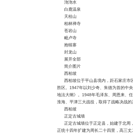
沕沕水
白鹿温泉
天桂山
柏林禅寺
苍岩山
毗卢寺
抱犊寨
封龙山
展开全部
简介图片
西柏坡
西柏坡位于平山县境内，距石家庄市区
胜区。1947年以刘少奇、朱德为首的
地法大纲》。1948年毛泽东、周恩来
淮海、平津三大战役，取得了战略决战的
西柏坡
正定古城墙
正定古城墙位于正定县，始建于北周
正统十四年扩建为周长二十四里，高三丈