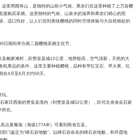
，这里周围有山，是独特的山前小气候。果农们在这里种植了上万亩樱
直接购买采摘。这里独特的气候、山泉水的滋养和果农们精心的照
丽、适口性好，让人们尝到美味樱桃的同时尽情体验与大自然相处的
月30日期间举办第二届樱桃采摘文化节。
皇县鲍家滩村，距赞皇县城12公里，地势较高，空气清新，天然的大
有机果品的条件。这里主要种植樱桃，品种有早红宝石、早大果、红
在4月至6月大约50天。
好玩。
石家庄西南的赞皇县境内（到赞皇县城52公里），距河北省省会石家
华所在。
最高点黄庵垴（海拔1774米）可看到两省五县。
部门鉴定为“嶂石岩地貌”。以嶂石岩命名的嶂石岩地貌，和丹霞地
地貌。