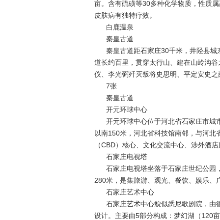
亩。含有硫磺等30多种化学物质，性质
皮肤病有独特疗效。
白鹿温泉
秦皇古道
秦皇古道距石家庄30千米，井陉县城
道长约百里，贯穿太行山、建在山岭沟谷
仪、李光弼歼灭叛将史思明、平定安史之乱
7张
秦皇古道
开元环球中心
开元环球中心位于河北省石家庄市城
以南150米，河北省科技馆南邻，与河
（CBD）核心、文化交流中心、涉外酒店服
石家庄电视塔
石家庄电视塔坐落于石家庄世纪公园
280米，是集旅游、观光、餐饮、娱乐、
石家庄艺术中心
石家庄艺术中心貌似悉尼歌剧院，由德
设计。主要由5部分构成：梦幻湖（120