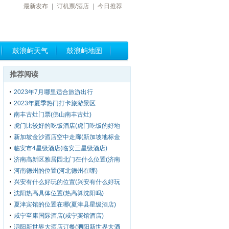
最新发布
|
订机票/酒店
|
今日推荐
鼓浪屿天气
鼓浪屿地图
推荐阅读
2023年7月哪里适合旅游出行
2023年夏季热门打卡旅游景区
南丰古灶门票(佛山南丰古灶)
虎门比较好的吃饭酒店(虎门吃饭的好地
方)
新加坡金沙酒店空中走廊(新加坡地标金
沙湾酒店)
临安市4星级酒店(临安三星级酒店)
济南高新区雅居园北门在什么位置(济南
高新区雅居园小区)
河南德州的位置(河北德州在哪)
兴安有什么好玩的位置(兴安有什么好玩
的位置嘛)
沈阳热高具体位置(热高算沈阳吗)
夏津宾馆的位置在哪(夏津县星级酒店)
咸宁至康国际酒店(咸宁宾馆酒店)
泗阳新世界大酒店订餐(泗阳新世界大酒