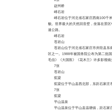
赵州桥
嶂石岩
嶂石岩位于河北省石家庄西南100千米
貌。世界最大的天然回音壁，坐落在景区
速公路。
嶂石岩
苍岩山
苍岩山位于河北省石家庄市井陉县东南
区之一。1988年被国务院公布为第二批
毛信》《大国医》《花木兰》许多影视镜
7张
苍岩山
驼梁
驼梁位于平山县西北部，东距石家庄市
7张
驼梁
平山温泉
平山温泉位于平山县温塘镇，距石家庄市