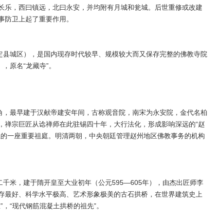
长乐，西曰镇远，北曰永安，并均附有月城和瓮城。后世重修或改建
事防卫上起了重要作用。
定县城区），是国内现存时代较早、规模较大而又保存完整的佛教寺院
，原名“龙藏寺”。
角，最早建于汉献帝建安年间，古称观音院，南宋为永安院，金代名柏
，禅宗巨匠从谂禅师在此驻锡四十年，大行法化，形成影响深远的“赵
上的一座重要祖庭。明清两朝，中央朝廷管理赵州地区佛教事务的机构
千米，建于隋开皇至大业初年（公元595—605年），由杰出匠师李
存最好、科学水平极高、艺术形象极美的古石拱桥，在世界建筑史上
”，“现代钢筋混凝土拱桥的祖先”。