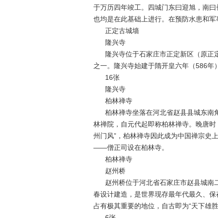
于万历四年竣工。四城门东曰迎旭，南曰
也均是在此基础上进行。在预防水患和军
正定古城墙
隆兴寺
隆兴寺位于石家庄市正定新区（原正
之一。隆兴寺始建于隋开皇六年（586年）
16张
隆兴寺
柏林禅寺
柏林禅寺坐落在河北省赵县县城东南
林禅院，自元代起即称柏林禅寺。晚唐时
州门风”，柏林禅寺因此成为中国禅宗史
——僧正司设在柏林寺。
柏林禅寺
赵州桥
赵州桥位于河北省石家庄市赵县城南二
春设计建造，是世界现存最年代最久、保
占有极其重要的地位，自古即为“天下雄胜
6张