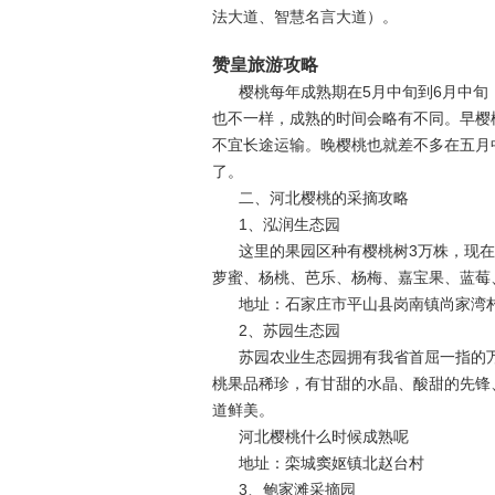
法大道、智慧名言大道）。
赞皇旅游攻略
樱桃每年成熟期在5月中旬到6月中旬
也不一样，成熟的时间会略有不同。早樱
不宜长途运输。晚樱桃也就差不多在五月
了。
二、河北樱桃的采摘攻略
1、泓润生态园
这里的果园区种有樱桃树3万株，现
萝蜜、杨桃、芭乐、杨梅、嘉宝果、蓝莓
地址：石家庄市平山县岗南镇尚家湾
2、苏园生态园
苏园农业生态园拥有我省首屈一指的
桃果品稀珍，有甘甜的水晶、酸甜的先锋
道鲜美。
河北樱桃什么时候成熟呢
地址：栾城窦妪镇北赵台村
3、鲍家滩采摘园