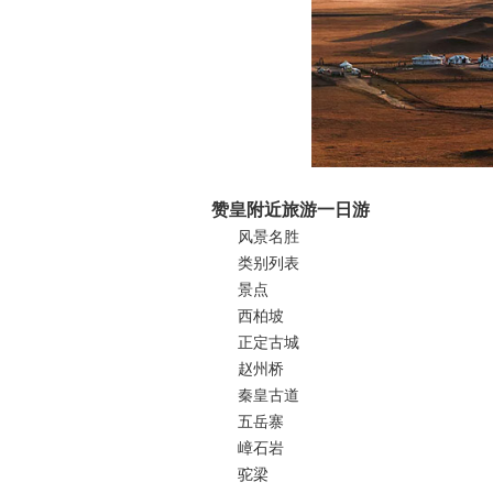
赞皇附近旅游一日游
风景名胜
类别列表
景点
西柏坡
正定古城
赵州桥
秦皇古道
五岳寨
嶂石岩
驼梁