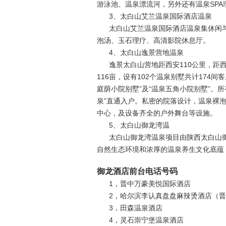
游泳池、温泉漂流河，另外还有温泉SP
3、太白山艾兰温泉国际酒店温泉
太白山艾兰温泉国际酒店温泉集休闲
泡汤、玉石理疗、高清影院休息厅。
4、太白山逸景营地温泉
逸景太白山营地距西安110公里，距西
116亩，设有102个温泉别墅共计174
庭荫小院别墅”及“温泉五角小院别墅”。
泉”直通入户。私密的院落设计，温泉裸
中心，及设备齐全的户外舞台等设施。
5、太白山御龙湾温
太白山御龙湾温泉项目由陕西太白山御
自然生态环境和浓厚的温泉养生文化底蕴
御龙酒店前台电话号码
1，晋中万豪美悦国际酒店
2，哈尔滨李认真盘盘麻辣烫酒店（
3，田森温泉酒店
4，灵石崇宁堡温泉酒店