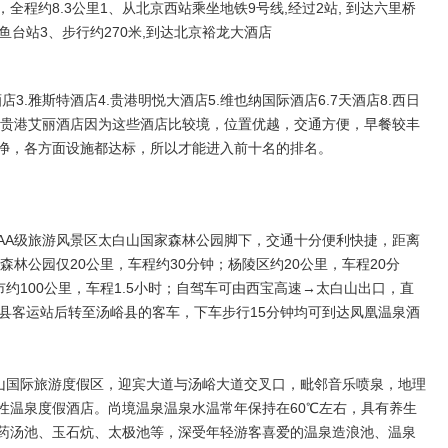
，全程约8.3公里1、从北京西站乘坐地铁9号线,经过2站, 到达六里桥
钓鱼台站3、步行约270米,到达北京裕龙大酒店
店3.雅斯特酒店4.贵港明悦大酒店5.维也纳国际酒店6.7天酒店8.西日
10.贵港艾丽酒店因为这些酒店比较境，位置优越，交通方便，早餐较丰
净，各方面设施都达标，所以才能进入前十名的排名。
AA级旅游风景区太白山国家森林公园脚下，交通十分便利快捷，距离
森林公园仅20公里，车程约30分钟；杨陵区约20公里，车程20分
市约100公里，车程1.5小时；自驾车可由西宝高速→太白山出口，直
眉县客运站后转至汤峪县的客车，下车步行15分钟均可到达凤凰温泉酒
山国际旅游度假区，迎宾大道与汤峪大道交叉口，毗邻音乐喷泉，地理
性温泉度假酒店。尚境温泉温泉水温常年保持在60℃左右，具有养生
药汤池、玉石炕、太极池等，深受年轻游客喜爱的温泉造浪池、温泉