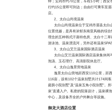
钟；宝鸡市约70公里，车程1小时；西安
行约15公里即可到达；自由行可乘车至
店。
2、太白山尚境温泉
太白山尚境温泉位于宝鸡市眉县太白
位置优越，是具有浓郁东南亚风格的综合
理念的五种韩式汗蒸特色房、太白十二草
游泳池、温泉漂流河，另外还有温泉SP
3、太白山艾兰温泉国际酒店温泉
太白山艾兰温泉国际酒店温泉集休闲
泡汤、玉石理疗、高清影院休息厅。
4、太白山逸景营地温泉
逸景太白山营地距西安110公里，距西
116亩，设有102个温泉别墅共计174
庭荫小院别墅”及“温泉五角小院别墅”。
泉”直通入户。私密的院落设计，温泉裸
中心，及设备齐全的户外舞台等设施。
御龙大酒店位置