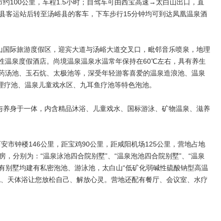
市约100公里，车程1.5小时；自驾车可由西宝高速→太白山出口，直
眉县客运站后转至汤峪县的客车，下车步行15分钟均可到达凤凰温泉酒
山国际旅游度假区，迎宾大道与汤峪大道交叉口，毗邻音乐喷泉，地理
性温泉度假酒店。尚境温泉温泉水温常年保持在60℃左右，具有养生
药汤池、玉石炕、太极池等，深受年轻游客喜爱的温泉造浪池、温泉
A理疗池、温泉儿童戏水区、九耳鱼疗池等特色泡池。
与养身于一体，内含精品沐浴、儿童戏水、国标游泳、矿物温泉、滋养
安市钟楼146公里，距宝鸡90公里，距咸阳机场125公里，营地占地
间客房，分别为：“温泉泳池四合院别墅”、“温泉泡池四合院别墅”、“温泉
所有别墅均建有私密泡池、游泳池，太白山“低矿化弱碱性硫酸钠型高温
泡、天体浴让您放松自己、解放心灵。营地还配有餐厅、会议室、水疗