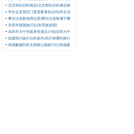
图片)
北京郊区好的酒店(北京郊区好的酒店推
荐)
学生证买景区门票需要身份证吗(学生没
有身份证怎么买景区门票)
费尔法克斯地理位置(费尔法克斯属于哪
个城市)
东莞市报团旅行社(东莞旅游团)
深圳市大中华喜来登酒店介绍(深圳大中
华喜来登酒店价格)
加盟四川旅行社的条件(四川有哪些旅行
社可以加盟)
埃德蒙顿到班夫国家公园旅行社(埃德蒙
顿到班夫距离)