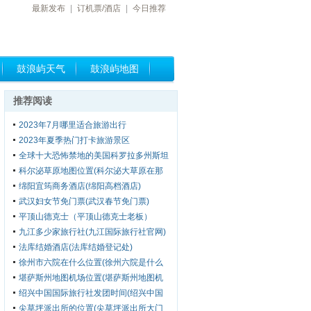
最新发布
|
订机票/酒店
|
今日推荐
鼓浪屿天气
鼓浪屿地图
推荐阅读
2023年7月哪里适合旅游出行
2023年夏季热门打卡旅游景区
全球十大恐怖禁地的美国科罗拉多州斯坦
利酒店
科尔泌草原地图位置(科尔泌大草原在那
里)
绵阳宜筠商务酒店(绵阳高档酒店)
武汉妇女节免门票(武汉春节免门票)
平顶山德克士（平顶山德克士老板）
九江多少家旅行社(九江国际旅行社官网)
法库结婚酒店(法库结婚登记处)
徐州市六院在什么位置(徐州六院是什么
医院)
堪萨斯州地图机场位置(堪萨斯州地图机
场位置图)
绍兴中国国际旅行社发团时间(绍兴中国
国际旅行社电话)
尖草坪派出所的位置(尖草坪派出所大门