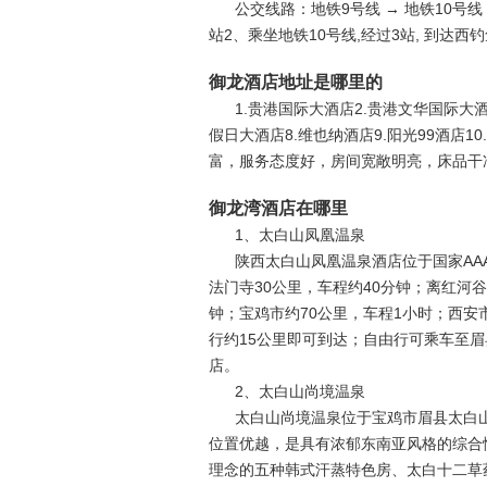
公交线路：地铁9号线 → 地铁10号线
站2、乘坐地铁10号线,经过3站, 到达西
御龙酒店地址是哪里的
1.贵港国际大酒店2.贵港文华国际大酒
假日大酒店8.维也纳酒店9.阳光99酒店
富，服务态度好，房间宽敞明亮，床品干
御龙湾酒店在哪里
1、太白山凤凰温泉
陕西太白山凤凰温泉酒店位于国家AA
法门寺30公里，车程约40分钟；离红河谷
钟；宝鸡市约70公里，车程1小时；西安
行约15公里即可到达；自由行可乘车至
店。
2、太白山尚境温泉
太白山尚境温泉位于宝鸡市眉县太白
位置优越，是具有浓郁东南亚风格的综合
理念的五种韩式汗蒸特色房、太白十二草