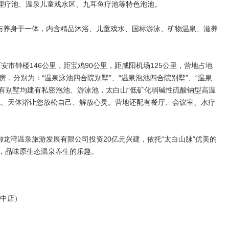
A理疗池、温泉儿童戏水区、九耳鱼疗池等特色泡池。
与养身于一体，内含精品沐浴、儿童戏水、国标游泳、矿物温泉、滋养
安市钟楼146公里，距宝鸡90公里，距咸阳机场125公里，营地占地
间客房，分别为：“温泉泳池四合院别墅”、“温泉泡池四合院别墅”、“温泉
所有别墅均建有私密泡池、游泳池，太白山“低矿化弱碱性硫酸钠型高温
泡、天体浴让您放松自己、解放心灵。营地还配有餐厅、会议室、水疗
龙湾温泉旅游发展有限公司投资20亿元兴建，依托“太白山脉”优美的
，品味原生态温泉养生的乐趣。
晋中店）