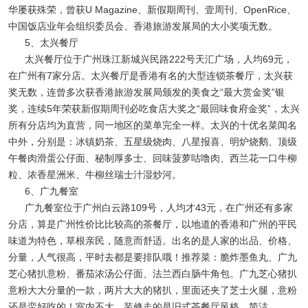
华屡获殊荣，曾获U Magazine、新假期周刊、壹周刊、OpenRice、
中国饭店业年会组织委员会、香港旅游发展局的大小奖项无数。
5、太兴餐厅
太兴餐厅位于广州珠江新城兴民路222号天汇广场，人均69元，
在广州有7家分店。太兴餐厅是香港有名的大型连锁茶餐厅，太兴获
奖无数，连曾多次获香港旅游发展局颁发的美食之“最大赏金奖”银
奖，连续5年荣获新假期周刊必吃食店大奖之“最回味食府金奖”，太兴
所有分店均为直营，同一地区的菜单完全一样。太兴的十优名菜闻名
中外，分别是：冰镇奶茶、五星级烧肉、八星报喜、明炉烧鹅、顶级
午餐肉滑蛋公仔面、秘制厚多士、回味菠萝咕噜肉、西兰花一口牛柳
粒、浓香星洲米、牛柳丝瑞士汁湿炒河。
6、广九餐室
广九餐室位于广州白云路109号，人均才43元，在广州还有多家
分店，算是广州性价比比较高的茶餐厅，以地道的香港和广州的平民
味道为特色，草根亲民，随意而舒适。出名的是人家的出品、价格、
分量，人气很高，平时去都是要排队哦！推荐菜：脆炸墨鱼丸、广九
芝心猪扒意粉、番茄浓汤公仔面、法兰西白肠牛角包。广九芝心猪扒
意粉大大分量的一款，两片大大的猪扒，里面还夹了芝士火腿，意粉
还是蛮好吃的！室内不大，装修走的是旧式茶餐厅风格，简洁。