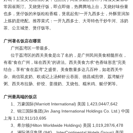
常因崔斯汀。叉烧煲仔饭，即点即做，热腾腾地上台，叉烧好味份量
也多，煲仔饭的米饭粒粒香糯，煲底起焦!一开九西多士，外酥里润加
上炼奶是绝配。推荐菜式：一开九西多士、大哥特色干炒牛河、冻奶
茶、公主城堡、煲仔饭等。
广州著名饭店在哪里
广州荔湾区一带最多。
位于荔湾区的西关美食是出了名的，是广州民间美食精髓所在，
有着“食在广州，味在西关”的讲法。西关美食力求“色香味形意”完美
结合，享有“食在荔湾”之盛誉。美食数量多达几百种，如老西关牛
杂、南信双皮奶、欧成记上汤鲜虾云吞面、德昌咸煎饼、荔湾艇仔
粥、西关布拉肠、虾饺、姜撞奶、叉烧包、糯米鸡、艇仔粥等。
广州最高端的饭店
1、万豪国际(Marriott International) 美国 1,423,044/7,642
2、锦江国际集团(Jin Jiang International Holdings Co. Ltd.) 中国
上海 1,132,911/10,695
3、希尔顿(Hilton Worldwide Holdings) 美国 1,019,287/6,478
4、洲际酒店集团 (IHG，InterContinental Hotels Group) 美国