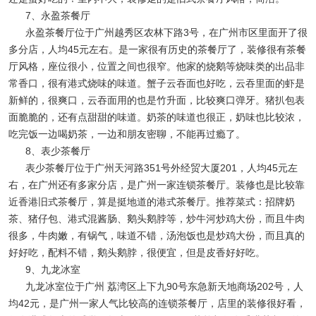
7、永盈茶餐厅
永盈茶餐厅位于广州越秀区农林下路3号，在广州市区里面开了很
多分店，人均45元左右。是一家很有历史的茶餐厅了，装修很有茶餐
厅风格，座位很小，位置之间也很窄。他家的烧鹅等烧味类的出品非
常香口，很有港式烧味的味道。蟹子云吞面也好吃，云吞里面的虾是
新鲜的，很爽口，云吞面用的也是竹升面，比较爽口弹牙。猪扒包表
面脆脆的，还有点甜甜的味道。奶茶的味道也很正，奶味也比较浓，
吃完饭一边喝奶茶，一边和朋友密聊，不能再过瘾了。
8、表少茶餐厅
表少茶餐厅位于广州天河路351号外经贸大厦201，人均45元左
右，在广州还有多家分店，是广州一家连锁茶餐厅。装修也是比较靠
近香港旧式茶餐厅，算是挺地道的港式茶餐厅。推荐菜式：招牌奶
茶、猪仔包、港式混酱肠、鹅头鹅脖等，炒牛河炒鸡大份，而且牛肉
很多，牛肉嫩，有锅气，味道不错，汤泡饭也是炒鸡大份，而且真的
好好吃，配料不错，鹅头鹅脖，很便宜，但是皮香好好吃。
9、九龙冰室
九龙冰室位于广州 荔湾区上下九90号东急新天地商场202号，人
均42元，是广州一家人气比较高的连锁茶餐厅，店里的装修很好看，