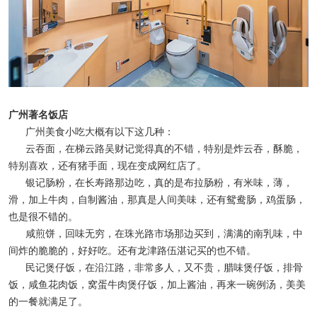
广州著名饭店
广州美食小吃大概有以下这几种：
云吞面，在梯云路吴财记觉得真的不错，特别是炸云吞，酥脆，
特别喜欢，还有猪手面，现在变成网红店了。
银记肠粉，在长寿路那边吃，真的是布拉肠粉，有米味，薄，
滑，加上牛肉，自制酱油，那真是人间美味，还有鸳鸯肠，鸡蛋肠，
也是很不错的。
咸煎饼，回味无穷，在珠光路市场那边买到，满满的南乳味，中
间炸的脆脆的，好好吃。还有龙津路伍湛记买的也不错。
民记煲仔饭，在沿江路，非常多人，又不贵，腊味煲仔饭，排骨
饭，咸鱼花肉饭，窝蛋牛肉煲仔饭，加上酱油，再来一碗例汤，美美
的一餐就满足了。