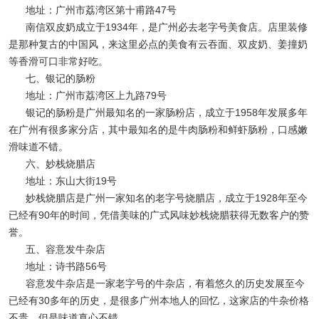
地址：广州市荔湾区第十甫路47号
南信双皮奶成立于1934年，是广州必去老字号美食店。店里装修
是那种复古的中国风，来这里必点的美食有云吞面、双皮奶、姜撞奶
等香滑可口非常好吃。
七、银记的肠粉
地址：广州市荔湾区上九路79号
银记的肠粉是广州最知名的一家肠粉店，成立于1958年发展多年
在广州有很多家分店，其中最知名的是牛肉肠粉和鲜虾肠粉，口感嫩
滑味道不错。
六、妙栈烧腊店
地址：东山大街19号
妙栈烧腊店是广州一家知名的老字号烧腊店，成立于1928年至今
已经有90年的时间，凭借美味的广式风味妙栈烧腊获得无数客户的赞
誉。
五、容意发牛杂店
地址：诗书路56号
容意发牛杂店是一家老字号的牛杂店，有着悠久的历史发展至今
已经有30多年的历史，是很多广州本地人的回忆，这家店的牛杂价格
不贵，但是味道真心不错。