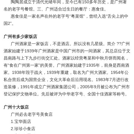
陶陶居成立于清代光绪年间，至今已有150多年历史，是广州著
名的老字号餐馆。三、广州适合过生日的餐厅：惠食佳。
惠食佳是一家名声在外的老字号“粤菜馆”，曾经入选“舌尖上的中
国2”。
广州有多少家饭店
广州酒家是一家饭店，不是酒店。所以没有几星级。简介 ??广州
酒家始建于1939年广州酒家是中国广州市的一间酒家，其总店位于文
昌南路与上下九步行街交汇处。酒家以经营粤菜和中秋月饼而闻名，
有“食在广州第一家”的美誉。广州酒家始建于1935年，前身是西南酒
家。1938年毁于战火，1939年重建，取名为广州大酒家。1954年公
私合营后成为国营企业，文化大革命后沿用现名。1983年7月进行改
造装修，1991年成立广州酒家集团公司，2005年9月被公布为广州市
登记保护文物单位。先后被评为中华老字号、全国十佳酒家等称号。
广州十大饭店
广州必去老字号美食店
1.宝华面店
2.珍珍小食店