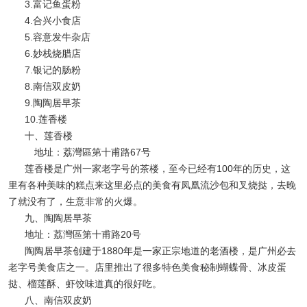
3.富记鱼蛋粉
4.合兴小食店
5.容意发牛杂店
6.妙栈烧腊店
7.银记的肠粉
8.南信双皮奶
9.陶陶居早茶
10.莲香楼
十、莲香楼
地址：荔灣區第十甫路67号
莲香楼是广州一家老字号的茶楼，至今已经有100年的历史，这
里有各种美味的糕点来这里必点的美食有凤凰流沙包和叉烧挞，去晚
了就没有了，生意非常的火爆。
九、陶陶居早茶
地址：荔灣區第十甫路20号
陶陶居早茶创建于1880年是一家正宗地道的老酒楼，是广州必去
老字号美食店之一。店里推出了很多特色美食秘制蝴蝶骨、冰皮蛋
挞、榴莲酥、虾饺味道真的很好吃。
八、南信双皮奶