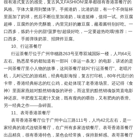
很有港式复古的感觉，复古风又FASHION!菜单都很有香港茶餐厅的
风格。字体大量用到繁体字。手摇港奶，比港奶甜，有一个不倒翁杯
里面加了奶球，然后不断往里加港奶，味道挺棒，值得一试。炸豆腐
超棒，豆腐炸的外壳酥脆，内里完好的嫩豆腐，蘸着酱特别好吃。一
口西多，炼奶十分的甜!菠萝包!超级好吃，一定要趁热吃哦!推荐：一
口西多、手摇弹珠奶茶、招牌炸豆腐。
10、行运茶餐厅
行运茶餐厅位于广州华穗路263号至尊双城国际一楼，人均64元
左右。熟悉星爷的都知道有一部叫《幸运一条龙》的电影，讲述的是
一间茶餐厅里小人物的故事，这间茶餐厅就叫“行运茶餐厅”。老唱片
机，儿时记忆的游戏机，经典电影海报，复古打印机，80年代流行的
卡带，香港经典标志的红公鸡，处处体现了老香港场景。还记得《食
神》里面家燕姐对黯然销魂饭的评价，而这里的黯然销魂饭简直电影
神还原。半肥瘦五花蜜汁叉烧，既有瘦肉的嚼劲，又有肥肉的香滑。
另一经典之作——杂碎面。
11、表哥香港茶餐厅
表哥香港茶餐厅位于广州中山三路111号，人均42元左右，是一
家经典的港式连锁茶餐厅，在广州有多家连锁餐厅。表哥香港茶餐厅
出品精良，很有香港特色，菜色会经常换，保持新鲜感。表哥茶餐厅