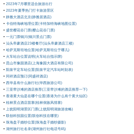
2023年7月哪里适合旅游出行
2023年夏季热门打卡旅游景区
静雅大酒店北京(静雅居酒店)
卡伯特海峡地理位置(卡特加特海峡地图位置)
盛世樱花谷门票(樱山花谷门票)
一元门票铜川(铜川景点门票)
汕头帝豪酒店23楼餐厅(汕头帝豪酒店三楼)
哈萨克斯坦地位置(哈萨克斯坦位于哪儿)
火车站台位置说明(火车站台指示牌)
昆山市豫园酒店(上海豫园大酒店有限公司)
阳泉平定车站位置(阳泉平定汽车站时刻表)
同祥酒店预订(同盛祥酒店)
西华县有什么旅行社(华西旅游公司)
三亚带沙滩的酒店推荐(三亚带沙滩的酒店推荐一下)
香港黄大仙是在哪个位置(香港为什么有个黄大仙区)
桂林景点酒店苗寨(桂林侗族风情寨)
上犹阳明湖景区门票(上犹阳明湖旅游攻略)
联创科技园位置(联创科技在哪里)
珠海盘子婚纱位置(珠海盘子婚纱摄影)
湖州旅行社名录(湖州旅行社电话号码)