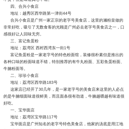
四、合兴小食店
地址：越秀区西华路第一津街44号
合兴小食店是广州一家正宗的老字号美食店，这里的濑粉皇做的
非常好吃，吸引了无数食客的光顾是广州必去老字号美食店之一，口
感很好让人回味无穷。
三、富记鱼蛋粉
地址：荔湾区 西村西湾东一街1号
富记鱼蛋粉是一家老字号的特色粉面馆，装修很朴素但是推出的
各种口味的粉面味道不错，特别推荐的有牛丸粉面、五彩鱼蛋粉面、
牛腩粉面等。
二、珍珍小食店
地址：荔湾区西华路183号
这家店已经开了30几年，是一家老字号的美食店来这里的人必点
的是牛腩细面味道很鲜美，而且面条很有劲道，牛腩越嚼越有味道很
好吃。
一、宝华面店
地址：荔湾区宝华路117号
宝华面店是广州知名的老字号特色美食店，他家的汤底是用江地