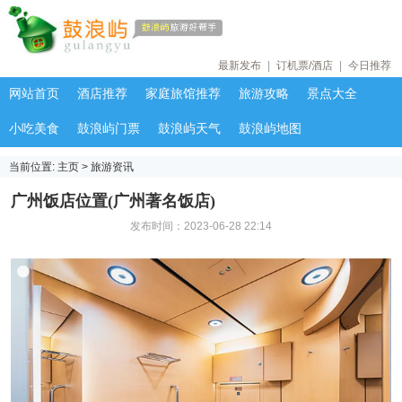
最新发布
|
订机票/酒店
|
今日推荐
网站首页
酒店推荐
家庭旅馆推荐
旅游攻略
景点大全
小吃美食
鼓浪屿门票
鼓浪屿天气
鼓浪屿地图
当前位置:
主页
>
旅游资讯
广州饭店位置(广州著名饭店)
发布时间：2023-06-28 22:14