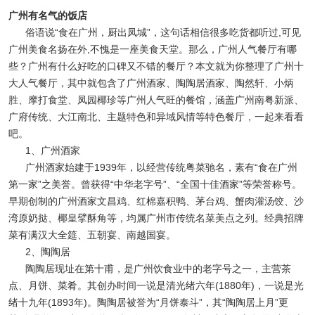
广州有名气的饭店
俗语说“食在广州，厨出凤城”，这句话相信很多吃货都听过,可见
广州美食名扬在外,不愧是一座美食天堂。那么，广州人气餐厅有哪
些？广州有什么好吃的口碑又不错的餐厅？本文就为你整理了广州十
大人气餐厅，其中就包含了广州酒家、陶陶居酒家、陶然轩、小炳
胜、摩打食堂、凤园椰珍等广州人气旺的餐馆，涵盖广州南粤新派、
广府传统、大江南北、主题特色和异域风情等特色餐厅，一起来看看
吧。
1、广州酒家
广州酒家始建于1939年，以经营传统粤菜驰名，素有“食在广州
第一家”之美誉。曾获得“中华老字号”、“全国十佳酒家”等荣誉称号。
早期创制的广州酒家文昌鸡、红棉嘉积鸭、茅台鸡、蟹肉灌汤饺、沙
湾原奶挞、椰皇擘酥角等，均属广州市传统名菜美点之列。经典招牌
菜有满汉大全筵、五朝宴、南越国宴。
2、陶陶居
陶陶居现址在第十甫，是广州饮食业中的老字号之一，主营茶
点、月饼、菜肴。其创办时间一说是清光绪六年(1880年)，一说是光
绪十九年(1893年)。陶陶居被誉为“月饼泰斗”，其“陶陶居上月”更