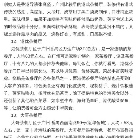
创始人是香港导演张庭坚，广州比较早的港式茶餐厅，装修很有港式
传统的感觉，高屋顶、大吊灯。奶茶用了黑白淡奶制作，口味纯正浓
重。茶味很足，如果不加糖略有苦味但能够品出奶香。菠萝包送上来
的时候品相十分好。里面松软外表酥脆。表哥烧腊也算挺不错的，叉
烧是选择最厚肉的瘦叉，烧得好香，有点甜，口感很不错。
12、港优茶餐厅
港优茶餐厅位于广州番禺区万达广场3F(总店)，是一家连锁的茶
餐厅，人均63元左右。在广州可是家喻户晓的一家茶餐厅，谈及茶餐
厅，十有八九的人都会推荐去他家。每到饭点，你就可看见，港优茶
餐厅门口早已排满长队，其以环境优美、价格实惠、菜品丰富美味著
称。烧腊是茶餐厅的必备菜品之一，而港优茶餐厅的烧腊也是受到广
大客户的喜欢。特色美食还有澳门化皮烧肉、秘制猪手、烧汁铁板茄
子、菠萝咕噜肉、招牌丝袜奶茶等，除了提供特色的香港美食以外，
还创新了其他融合菜系，如水煮牛肉、海鲜毛血旺、港优酸菜鲈鱼
等，让消费者可全方面感受中华美食。
13、大哥茶餐厅
大哥茶餐厅位于广州 番禺西丽南路90号(近华侨城)，人均：58元
左右，是一家非常港味的茶餐厅。大哥餐厅很有特色，餐厅布置得很
好玩，企业文化相当好耍，包括洗手间里张贴的各种小海报文案都非