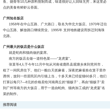
鱼、烧骨等10几种原料熬制而成，味道很好让人回味无穷，来这里必
点的美食有鲜虾云吞面。
广州知名饭店
1958年在中山五路、广大路口，取名为华北大饭店。1970年迁往
中山五路、解放路口继续营业。1995年 支持地铁建设而拆迁到海珠
北路。
广州最大的饭店是什么饭店
就是蛇肉和猫肉做的宴席。
南方的饭店去做一道特色菜——“龙虎宴”。
张某等4人于今年11月中旬从河南省鹿邑县观塘乡来到兖州市，
租了一间民房住下。他们一般白天抓麻雀，深夜把麻雀拴在笼子里作
诱饵，放到一些居民区内引猫上当，十多天来已经捉猫60多只，他们
打算以每只7—8元的价格卖给河南商丘的“猫贩子”，再由“猫贩子”卖
到广州等南方的大饭店，用于一道由蛇肉、猫肉加工成的“龙虎宴”名
菜的制作。
推荐阅读