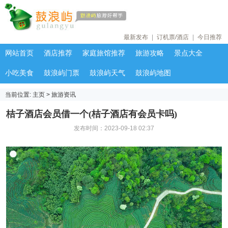
最新发布
|
订机票/酒店
|
今日推荐
网站首页
酒店推荐
家庭旅馆推荐
旅游攻略
景点大全
小吃美食
鼓浪屿门票
鼓浪屿天气
鼓浪屿地图
当前位置:
主页
>
旅游资讯
桔子酒店会员借一个(桔子酒店有会员卡吗)
发布时间：2023-09-18 02:37