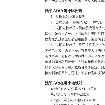
期内一次入园有效，出园后再次入园需重
沈阳方特在哪个区附近
1、沈阳北站距离方特近。
2、公交线路：地铁2号线 → 192路。
3、沈阳方特欢乐世界位于沈阳市沈
四代主题公园之一。方特欢乐世界以科幻
西方最先进的主题公园相媲美，被誉为东
4、沈阳方特欢乐世界同传统意义上
国特色元素，为了不受北方冬季天气的影
响到游客。方特欢乐世界以科幻结合互动
被誉为东方科幻神奇。方特欢乐世界包含
的超大型项目，绝大数项目老少皆宜。另
惊险刺激项目外，还建立了多种高科技体
沈阳方特在哪个地铁站
全程约193.57公里/2小时31分钟
从起点出发向东行驶132米
右转沿市府东街向南行驶220米