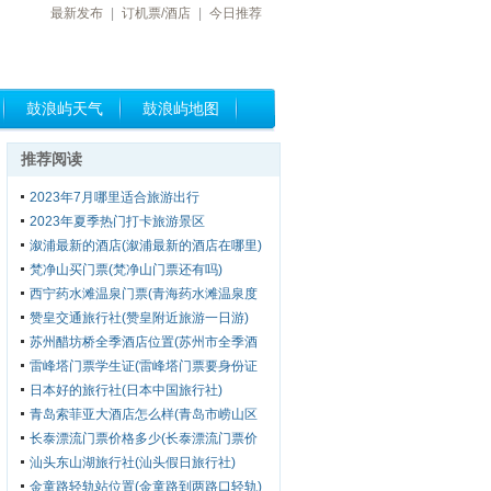
最新发布
|
订机票/酒店
|
今日推荐
鼓浪屿天气
鼓浪屿地图
推荐阅读
2023年7月哪里适合旅游出行
2023年夏季热门打卡旅游景区
溆浦最新的酒店(溆浦最新的酒店在哪里)
梵净山买门票(梵净山门票还有吗)
西宁药水滩温泉门票(青海药水滩温泉度
假小镇)
赞皇交通旅行社(赞皇附近旅游一日游)
苏州醋坊桥全季酒店位置(苏州市全季酒
店有几家)
雷峰塔门票学生证(雷峰塔门票要身份证
吗)
日本好的旅行社(日本中国旅行社)
青岛索菲亚大酒店怎么样(青岛市崂山区
索菲亚大酒店电话)
长泰漂流门票价格多少(长泰漂流门票价
格多少钱)
汕头东山湖旅行社(汕头假日旅行社)
金童路轻轨站位置(金童路到两路口轻轨)