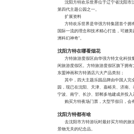
沈阳方特欢乐世界位于辽宁省沈阳市
第四代主题公园之一。
扩展资料
方特欢乐世界是华强方特集团首个拥
国际一流的理念和技术精心打造，可媲美西
洲科幻神奇”。
沈阳方特在哪看烟花
方特旅游度假区由华强方特文化科技
闲旅游度假区。方特旅游度假区旗下拥有
东盟神画和方特酒店六大产品类别；
其中，四大主题乐园品牌由中国人完
园，现已在沈阳、天津、嘉峪关、济南、
宁波、南宁、长沙、邯郸多地建成并投入运营
购买方特夜场门票，大型节假日，会
沈阳方特都有啥
去沈阳市方特游玩时最好买方特的旅
景物无关的纪念品。