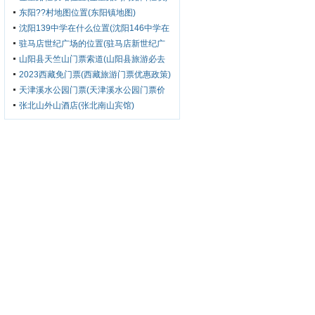
东阳??村地图位置(东阳镇地图)
沈阳139中学在什么位置(沈阳146中学在
哪个位置)
驻马店世纪广场的位置(驻马店新世纪广
场在哪)
山阳县天竺山门票索道(山阳县旅游必去
的景点天竺山)
2023西藏免门票(西藏旅游门票优惠政策)
天津溪水公园门票(天津溪水公园门票价
格)
张北山外山酒店(张北南山宾馆)