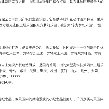
沈北新区盛京大街，由深圳华强集团精心打造，是东北地区规模最大的
有完全自有知识产权的主题乐园，它是以科幻和互动体验为特色，采用
方最先进的主题乐园的东方梦幻乐园，被誉为“东方梦幻乐园”、“亚
集团精心打造，是集主题公园、酒店餐饮、休闲娱乐于一体的综合性休
方特欢乐世界、方特梦幻王国、方特水上乐园、方特东方神画、方特
全自主知识产权建造而成，是国内首屈一指的大型高科技第四代主题乐
泰安、青岛、郑州、芜湖、重庆、株洲、厦门、汕头、荆州、大同、
， ?????
有烟火秀。
游纪念品，像景区内的微缩景观的小纪念品就挺好，千万别买与景区内