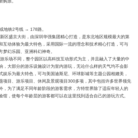
新购票。
或地铁2号线 → 178路。
北新区盛京大街，由深圳华强集团精心打造，是东北地区规模最大的第
和互动体验为最大特色，采用国际一流的理念和技术精心打造，可与
方梦幻乐园、亚洲科幻神奇。
的游乐场不同，整个园区以高科技互动形式为主，并且融入了大量的中
响，大部分的游乐设施设计为室内游玩，无论什么样的天气均不会影
式娱乐为最大特色，可与美国迪斯尼、环球影城等主题公园相媲美，
题项目、游乐项目、休闲及景观项目300多项，其中包括许多世界领先
外，为了满足不同年龄阶段的游客需求，方特世界除了适应年轻人的
验馆，使每个年龄层的游客都可以在这里找到适合自己的游玩方式。